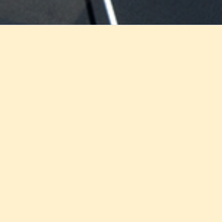
Info
About
Contact
Volg ons op
Algemene voorwaarden
Privacy
Cookies