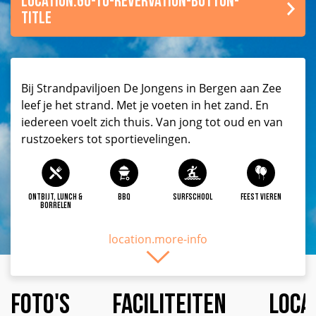
location.go-to-revervation-button-
title
Bij Strandpaviljoen De Jongens in Bergen aan Zee
leef je het strand. Met je voeten in het zand. En
iedereen voelt zich thuis. Van jong tot oud en van
rustzoekers tot sportievelingen.
Ontbijt, lunch &
BBQ
Surfschool
Feest vieren
borrelen
location.more-info
Foto's
Faciliteiten
Loca