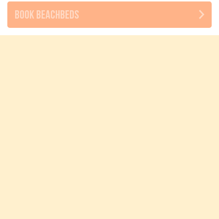
Book beachbeds
Info
About
Contact
Volg ons op
Algemene voorwaarden
Privacy
Cookies