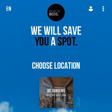
EN
We will save
you
a
spot.
Choose location
De Jongens
Bergen aan Zee